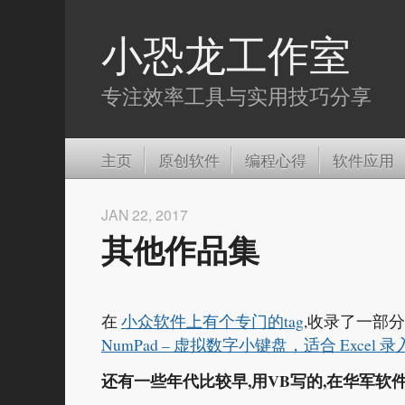
小恐龙工作室
专注效率工具与实用技巧分享
主页
原创软件
编程心得
软件应用
JAN 22, 2017
其他作品集
在
小众软件上有个专门的tag
,收录了一部
NumPad – 虚拟数字小键盘，适合 Excel 录入
还有一些年代比较早,用VB写的,在华军软件