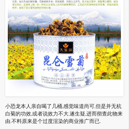
小恐龙本人亲自喝了几桶,感觉味道尚可,但是并无杭
白菊的功效,或者说效力不大.遂生疑,进而彻查此物来
由.不料原来是个过度渲染的商业推广而已.