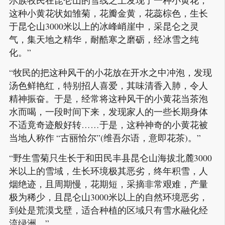
这种小黄花状如雏菊，花瓣金黄，花蕊棕色，生长
于昆仑山3000米以上的冰峰峭崖中，采昆仑之灵
气，集天地之精华，耐酷寒之磨砺，经冰雪之纯
化。”
“牧民的把这种风干的小花放在开水之中冲泡，发现
汤色鲜艳红，特别招人喜爱，其味清香入肺，令人
精神振奋。于是，经常将这种风干的小黄花当茶泡
水而喝，一段时间下来，发现家人的一些长期身体
不适竟奇迹般好转……于是，这种神奇的小黄花被
当地人称作 “古丽恰尔”(维吾尔语，意即花茶)。”
“野生雪菊只生长于和田民丰县昆仑山海拔北麓3000
米以上的雪域，生长环境极其恶劣，终年积雪，人
烟绝迹，且周期慢，花期短，采摘非常艰难，产量
极为稀少，且昆仑山3000米以上的自然环境恶劣，
到处是荒漠戈壁，适合种植的区域只有雪水融化经
流绿洲。”