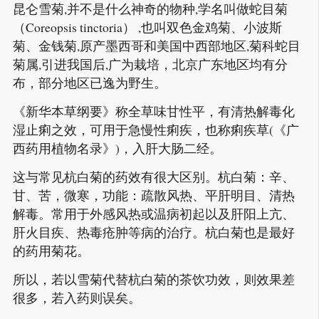
昆仑雪菊,并不是什么神奇的物种,学名叫做蛇目菊
（Coreopsis tinctoria） ,也叫双色金鸡菊、小波斯
菊、金钱菊,原产墨西哥和美国中西部地区,菊科蛇目
菊属,引进我国后,广为栽培，北京广东地区均有分
布，部分地区已逸为野生。
《新华本草纲要》称全草味甘性平，有清热解毒化
湿止痢之效，可用于急慢性痢疾，也称痢疾草(《广
西药用植物名录》)，入肝大肠二经。
这与常见杭白菊的药效有很大区别。杭白菊：辛、
甘、苦，微寒，功能：疏散风热、平肝明目、清热
解毒。常用于外感风热或温病初起以及肝阳上亢、
肝火目疾、热毒疮肿等病的治疗。杭白菊也是最好
的药用菊花。
所以，若以雪菊代替杭白菊的茶饮功效，则效果差
很多，若入药则误矣。