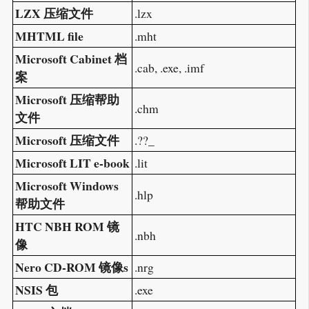
LZX 压缩文件
.lzx
MHTML file
.mht
Microsoft Cabinet 档
.cab, .exe, .imf
案
Microsoft 压缩帮助
.chm
文件
Microsoft 压缩文件
.??_
Microsoft LIT e-book
.lit
Microsoft Windows
.hlp
帮助文件
HTC NBH ROM 镜
.nbh
像
Nero CD-ROM 镜像s
.nrg
NSIS 包
.exe