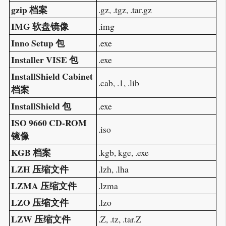
gzip 档案
.gz, .tgz, .tar.gz
IMG 软盘镜像
.img
Inno Setup 包
.exe
Installer VISE 包
.exe
InstallShield Cabinet
.cab, .1, .lib
档案
InstallShield 包
.exe
ISO 9660 CD-ROM
.iso
镜像
KGB 档案
.kgb, kge, .exe
LZH 压缩文件
.lzh, .lha
LZMA 压缩文件
.lzma
LZO 压缩文件
.lzo
LZW 压缩文件
.Z, .tz, .tar.Z