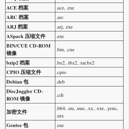
ACE 档案
.ace, .exe
ARC 档案
.arc
ARJ 档案
.arj, .exe
ASpack 压缩文件
.exe
BIN/CUE CD-ROM
.bin, .cue
镜像
bzip2 档案
.bz2, .tbz2, .tar.bz2
CPIO 压缩文件
.cpio
Debian 包
.deb
DiscJuggler CD-
.cdi
ROM 镜像
.b64, .uu, .uue, .xx, .xxe, .yenc,
加密文件
.ntx
Gentee 包
.exe