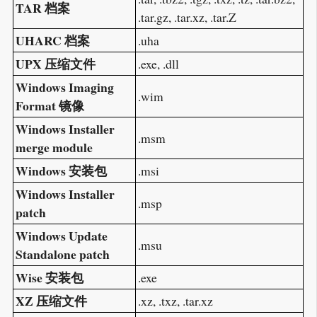
TAR 档案
.tar.gz, .tar.xz, .tar.Z
UHARC 档案
.uha
UPX 压缩文件
.exe, .dll
Windows Imaging
.wim
Format 镜像
Windows Installer
.msm
merge module
Windows 安装包
.msi
Windows Installer
.msp
patch
Windows Update
.msu
Standalone patch
Wise 安装包
.exe
XZ 压缩文件
.xz, .txz, .tar.xz