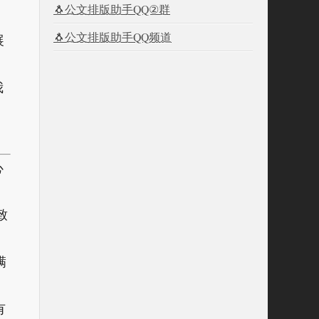
🐧公文排版助手QQ②群
🐧公文排版助手QQ频道
展
我
心
致
满
有