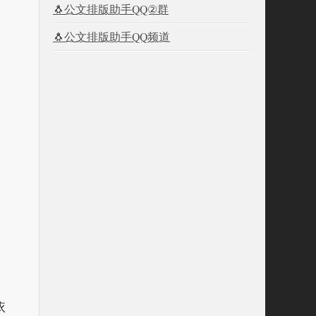
🐧公文排版助手QQ②群
🐧公文排版助手QQ频道
依