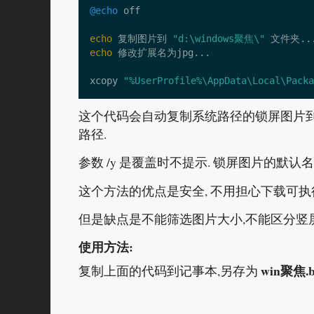
@echo
echo 
复制图片到 
"d:\windows聚焦\"
echo 
xcopy 
"%UserProfile%\AppData\Local\Packa
这个代码会自动复制系统路径的锁屏图片
路径.
参数 /y 是覆盖时不提示. 锁屏图片的默认
这个方法的优点是安全, 不用担心下载可执行
但是缺点是不能筛选图片大小,不能区分竖
使用方法:
win聚焦.b
复制上面的代码到记事本,另存为