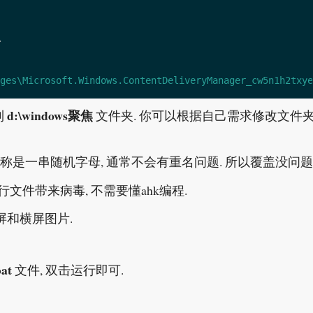
ges\Microsoft.Windows.ContentDeliveryManager_cw5n1h2txye
d:\windows聚焦
到
文件夹. 你可以根据自己需求修改文件
名称是一串随机字母, 通常不会有重名问题. 所以覆盖没问题
文件带来病毒, 不需要懂ahk编程.
屏和横屏图片.
at
文件, 双击运行即可.