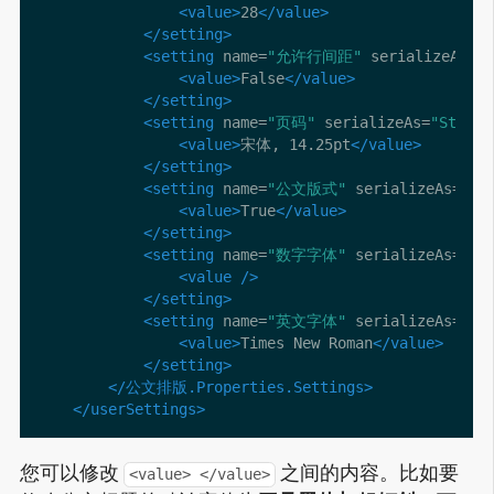
<value>
28
</value>
</setting>
<setting
 name=
"允许行间距"
 serializeAs=
"S
<value>
False
</value>
</setting>
<setting
 name=
"页码"
 serializeAs=
"String
<value>
宋体, 14.25pt
</value>
</setting>
<setting
 name=
"公文版式"
 serializeAs=
"St
<value>
True
</value>
</setting>
<setting
 name=
"数字字体"
 serializeAs=
"St
<value
/>
</setting>
<setting
 name=
"英文字体"
 serializeAs=
"St
<value>
Times New Roman
</value>
</setting>
</公文排版.Properties.Settings>
</userSettings>
您可以修改
之间的内容。比如要
<value> </value>