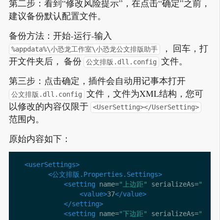
第二步：看到“修改风险提示”，在点击“确定”之前，
建议备份默认配置文件。
备份方法：开始-运行-输入
， 回车，打
%appdata%\小恐龙工作室\小恐龙公文排版助手
开文件夹后， 备份
文件。
公文排版.dll.config
第三步：点击确定，插件会自动用记事本打开
文件，文件为XML结构，您可
公文排版.dll.config
以修改的内容仅限于
<UserSetting></UserSetting>
范围内。
原始内容如下：
<userSettings>
<公文排版.Properties.Settings>
<setting
 name=
"上边距"
 serializeAs=
"Stri
<value>
37
</value>
</setting>
<setting
 name=
"下边距"
 serializeAs=
"Stri