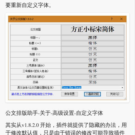
要重新自定义字体。
公文排版助手-关于-高级设置-自定义字体
其实从v1.8.2.0 开始，插件就提供了隐藏的办法，用
于修改默认值，只是由于错误的修改可能导致插件