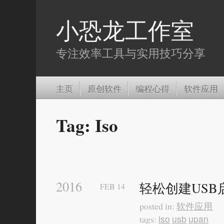
小恐龙工作室
专注效率工具与实用技巧分享
主页
原创软件
编程心得
软件应用
Tag: Iso
2016
轻松创建USB
FEB
14
软件应用
posted in:
iso
usb
upan
tags: