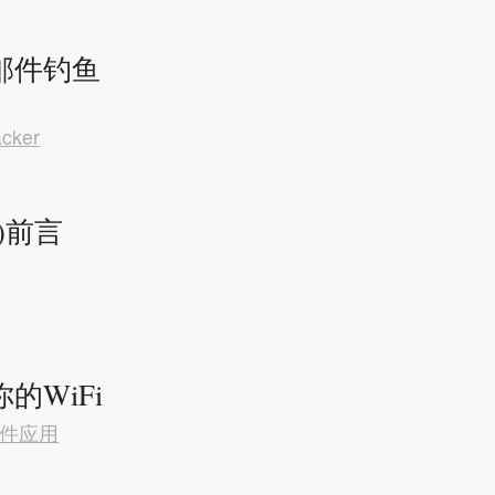
邮件钓鱼
acker
)前言
的WiFi
件应用