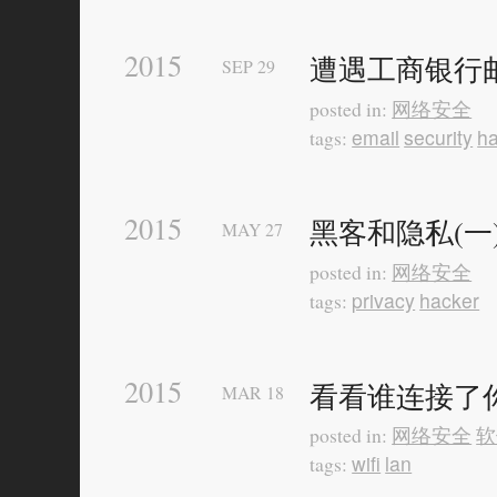
2015
遭遇工商银行
SEP
29
网络安全
posted in:
email
security
h
tags:
2015
黑客和隐私(一
MAY
27
网络安全
posted in:
privacy
hacker
tags:
2015
看看谁连接了你
MAR
18
网络安全
软
posted in:
wifi
lan
tags: