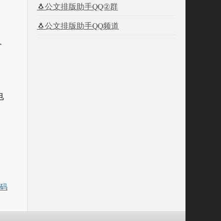
🐧公文排版助手QQ②群
🐧公文排版助手QQ频道
备
电
代码