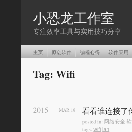
小恐龙工作室
专注效率工具与实用技巧分享
主页
原创软件
编程心得
软件应用
Tag: Wifi
2015
看看谁连接了你
MAR
18
网络安全
软
posted in:
wifi
lan
tags: