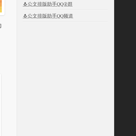
🐧公文排版助手QQ②群
🐧公文排版助手QQ频道
的