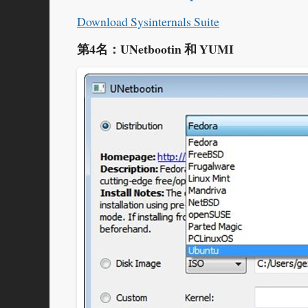
Download Sysinternals Suite
第4名：UNetbootin 和 YUMI