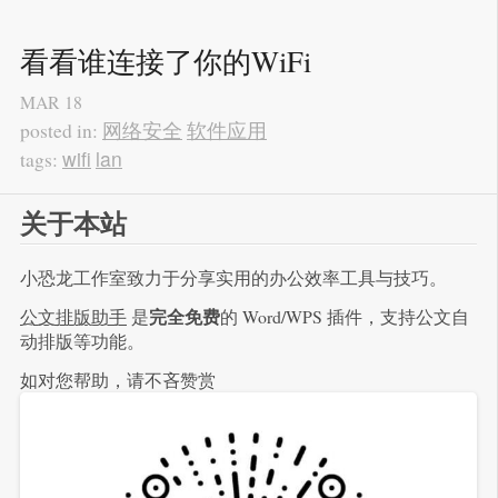
看看谁连接了你的WiFi
MAR
18
网络安全
软件应用
posted in:
wifi
lan
tags:
关于本站
小恐龙工作室致力于分享实用的办公效率工具与技巧。
完全免费
公文排版助手
是
的 Word/WPS 插件，支持公文自
动排版等功能。
如对您帮助，请不吝赞赏